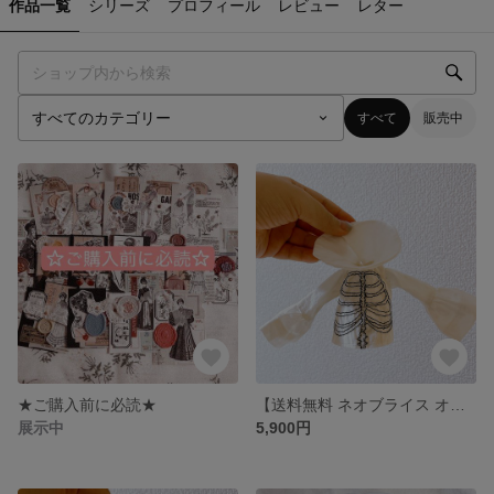
作品一覧
シリーズ
プロフィール
レビュー
レター
すべて
販売中
★ご購入前に必読★
【送料無料 ネオブライス オビツ22 オビツ24】静かな骨格｜解剖学刺繍ブラウス
展示中
5,900円