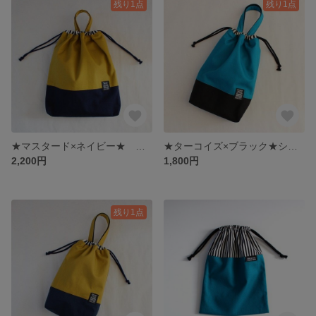
残り1点
残り1点
★マスタード×ネイビー★ お着替え袋・体操着袋・持ち手付き巾着【ナップザックにも】
★ターコイズ×ブラック★シューズバック【巾着タイプ・マチ付き】
2,200円
1,800円
残り1点