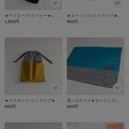
★マスタード×ネイビー★シューズバック【巾着タイプ・マチ付き】
★ターコイズ×ストライプ★給食袋
1,800円
900円
★マスタード×ストライプ★給食袋
選べるサイズ★ターコイズ×ストライプ★ ランチョンマット
900円
800円
残り1点