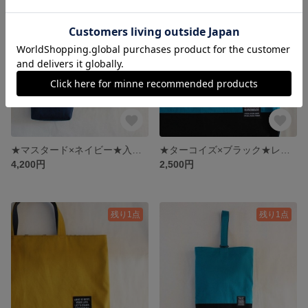
残り1点
残り1点
★マスタード×ネイビー★入園入学２点セット レッスンバック&シューズバック
★ターコイズ×ブラック★レッスンバック単品販売
4,200円
2,500円
残り1点
残り1点