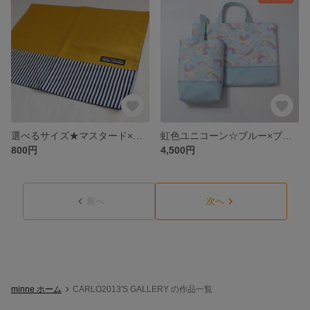
選べるサイズ★マスタード×ストライプ★ ランチョンマット
虹色ユニコーン☆ブルー×ブルーラメ 入園入学２点セット レッスンバック＆シューズバック
800円
4,500円
前へ
次へ
minne ホーム
CARLO2013'S GALLERY の作品一覧