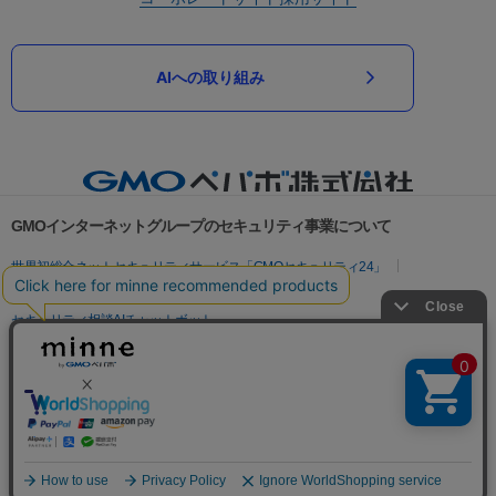
AIへの取り組み
GMOインターネットグループのセキュリティ事業について
世界初総合ネットセキュリティサービス「GMOセキュリティ24」
パスワード漏洩診断
Webサイトリスク診断
セキュリティ相談AIチャットボット
実在証明・盗聴対策
サイバー攻撃対策（GMOサイバーセキュリティ byイエラエ）
サイバー攻撃対策（GMO Flatt Security）
なりすまし対策
セキュリティ事業の軌跡