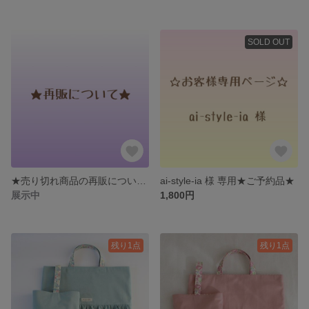
SOLD OUT
★売り切れ商品の再販について★
ai-style-ia 様 専用★ご予約品★
展示中
1,800円
残り1点
残り1点