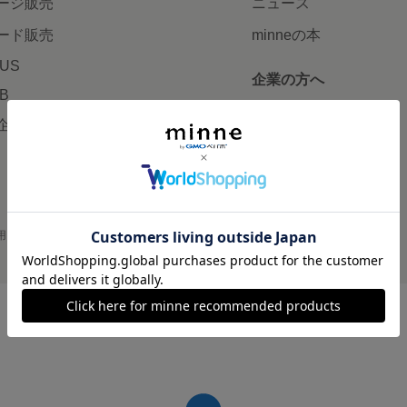
ージ販売
ニュース
ード販売
minneの本
LUS
企業の方へ
AB
広告出稿について
企画・イベント
大口注文について
用
プライバシーポリシー
会社概要
採用情報
メディアキット
©GMO Pepabo, Inc. All rights reserved.