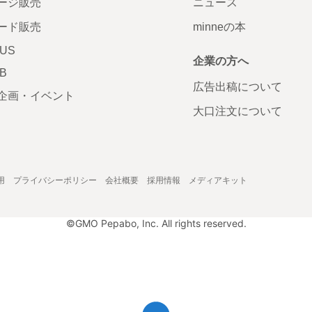
ージ販売
ニュース
ード販売
minneの本
LUS
企業の方へ
AB
広告出稿について
企画・イベント
大口注文について
用
プライバシーポリシー
会社概要
採用情報
メディアキット
©GMO Pepabo, Inc. All rights reserved.