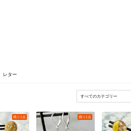
レター
残り1点
残り1点