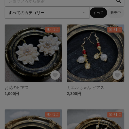
すべて
販売中
残り1点
残り1点
お花のピアス
カエルちゃん ピアス
1,000円
2,300円
残り1点
残り1点