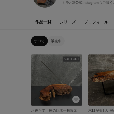
カラバ®︎公式Instagramもご覧
作品一覧
シリーズ
プロフィール
すべて
販売中
SOLD OUT
お香たて 欅の巨木一枚板②