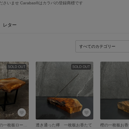
くださいませ Carabas®︎はカラバの登録商標です
レター
SOLD OUT
SOLD OUT
木目が美しい欅の一枚板ローテーブル
透き通った欅 一枚板お香たて