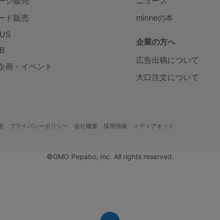
ージ販売
ニュース
ード販売
minneの本
LUS
企業の方へ
AB
広告出稿について
企画・イベント
大口注文について
用
プライバシーポリシー
会社概要
採用情報
メディアキット
©GMO Pepabo, Inc. All rights reserved.