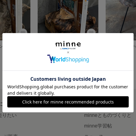
一枚板ブックエンド 欅【ケヤキ】
一枚板ブックエンド 樫【カシ】
12,925円
展示中
について
読みもの
で売りたい
minneとものづくりと
minne学習帖