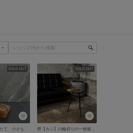
SOLD OUT
SOLD OUT
樫の一枚板お香たて 小さな巨木
樫【カシ】の輪切りの一枚板サイドテーブル