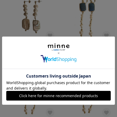
✴︎snow day【 pierce | earring 】
✴︎land and ocean #4【 pierce | earring 】
2,200円
2,300円
残り1点
残り1点