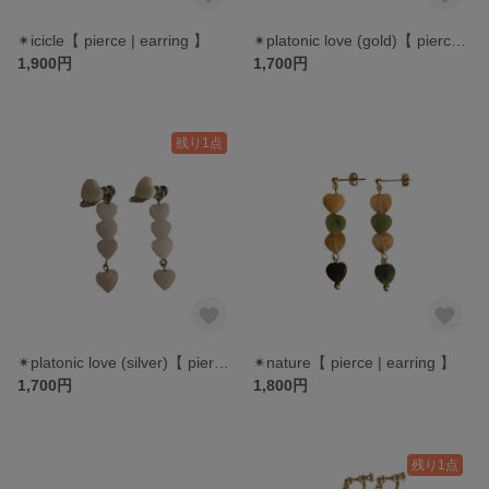
✴︎icicle【 pierce | earring 】
✴︎platonic love (gold)【 pierce | earring 】
1,900円
1,700円
残り1点
✴︎platonic love (silver)【 pierce | earring 】
✴︎nature【 pierce | earring 】
1,700円
1,800円
残り1点