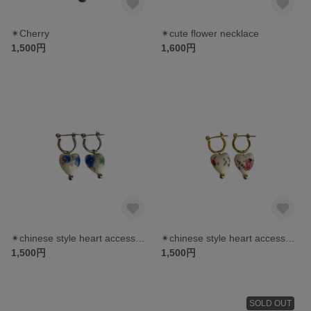
✴︎Cherry
✴︎cute flower necklace
1,500円
1,600円
✴︎chinese style heart accessory (blue)【 pierce | earring 】
✴︎chinese style heart accessory (red)【 pierce | earring 】
1,500円
1,500円
SOLD OUT