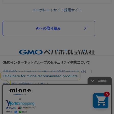
コーポレートサイト
採用サイト
AIへの取り組み
GMOインターネットグループのセキュリティ事業について
世界初総合ネットセキュリティサービス「GMOセキュリティ24」
パスワード漏洩診断
Webサイトリスク診断
セキュリティ相談AIチャットボット
実在証明・盗聴対策
サイバー攻撃対策（GMOサイバーセキュリティ byイエラエ）
サイバー攻撃対策（GMO Flatt Security）
なりすまし対策
セキュリティ事業の軌跡