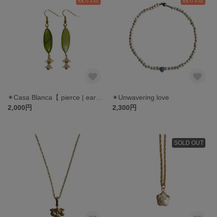
✴︎Casa Blanca【 pierce | earring 】
✴︎Unwavering love
2,000円
2,300円
SOLD OUT