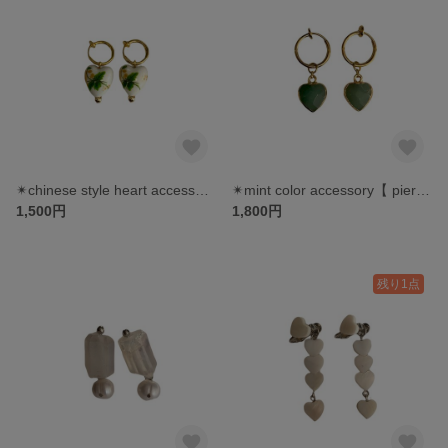
✴︎chinese style heart accessory (yellow)【 pierce | earring 】
✴︎mint color accessory【 pierce | earring 】
1,500円
1,800円
残り1点