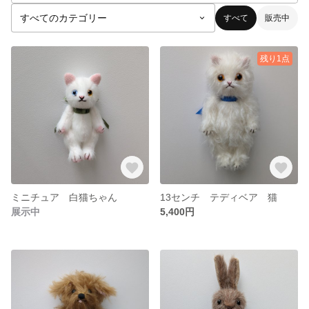
すべて
販売中
残り1点
ミニチュア 白猫ちゃん
13センチ テディベア 猫
展示中
5,400円