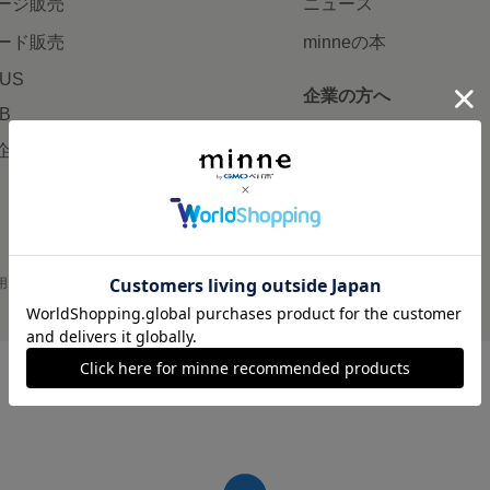
ージ販売
ニュース
ード販売
minneの本
LUS
企業の方へ
AB
広告出稿について
企画・イベント
大口注文について
用
プライバシーポリシー
会社概要
採用情報
メディアキット
©GMO Pepabo, Inc. All rights reserved.