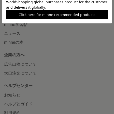
読みもの
minneとものづくりと
minne学習帖
ニュース
minneの本
企業の方へ
広告出稿について
大口注文について
ヘルプセンター
お知らせ
ヘルプとガイド
利用規約