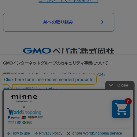
AIへの取り組み
GMOインターネットグループのセキュリティ事業について
世界初総合ネットセキュリティサービス「GMOセキュリティ24」
パスワード漏洩診断
Webサイトリスク診断
セキュリティ相談AIチャットボット
実在証明・盗聴対策
サイバー攻撃対策（GMOサイバーセキュリティ byイエラエ）
サイバー攻撃対策（GMO Flatt Security）
なりすまし対策
セキュリティ事業の軌跡