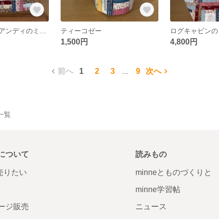
ラガディアン＆アンディのミニタペストリー
ティーコゼー
ログキャビンの
1,500円
4,800円
前へ
1
2
3
9
次へ
...
品一覧
について
読みもの
で売りたい
minneとものづくりと
minne学習帖
ージ販売
ニュース