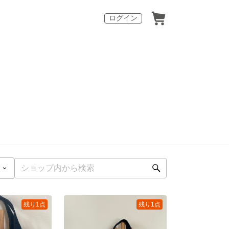
ログイン
残り1点
残り1点