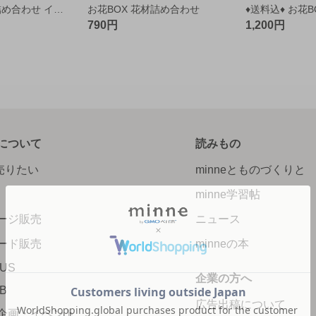
お花BOX 花材詰め合わせ イエローMIX
お花BOX 花材詰め合わせ
790円
1,200円
について
読みもの
で売りたい
minneとものづくりと
minne学習帖
ージ販売
ニュース
ード販売
minneの本
LUS
企業の方へ
AB
広告出稿について
企画・イベント