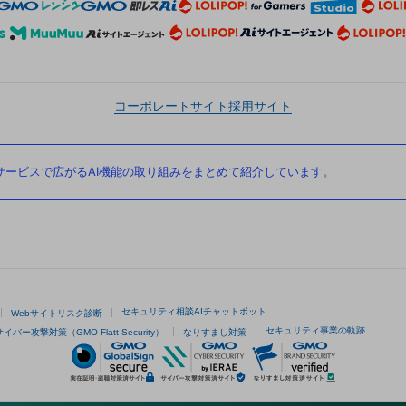
コーポレートサイト
採用サイト
ービスで広がるAI機能の取り組みをまとめて紹介しています。
セキュリティ相談AIチャットボット
Webサイトリスク診断
セキュリティ事業の軌跡
サイバー攻撃対策（GMO Flatt Security）
なりすまし対策