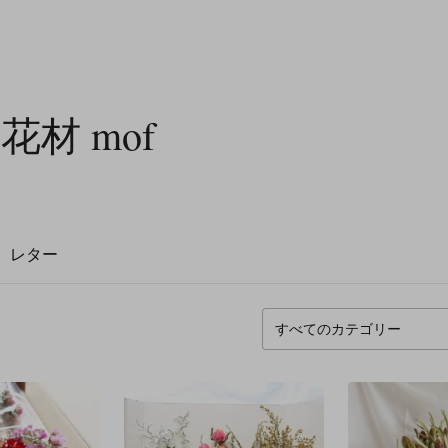
材 mof
レター