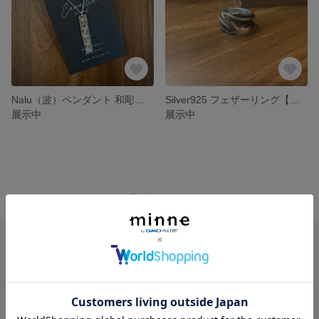
Nalu（波）ペンダント 和彫り ハワイアン
Silver925 フェザーリング【燕】19~21号 調整可
展示中
展示中
minne ホーム
Camellia の作品一覧
minneを知る
minneについて
minneで買いたい