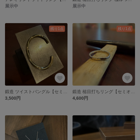
展示中
展示中
残り1点
残り1点
鍛造 ツイストバングル【セミオーダー】真鍮
鍛造 槌目打ちリング【セミオーダー:5~21号】シルバー925
3,500円
4,600円