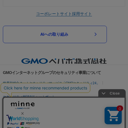
コーポレートサイト
採用サイト
AIへの取り組み
GMOインターネットグループのセキュリティ事業について
世界初総合ネットセキュリティサービス「GMOセキュリティ24」
パスワード漏洩診断
Webサイトリスク診断
セキュリティ相談AIチャットボット
実在証明・盗聴対策
サイバー攻撃対策（GMOサイバーセキュリティ byイエラエ）
サイバー攻撃対策（GMO Flatt Security）
なりすまし対策
セキュリティ事業の軌跡