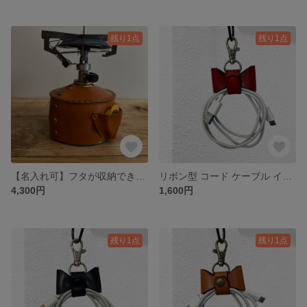
残り1点
残り1点
【名入れ可】フタが収納できる OD缶 ‎ガス230g クラシックレザーカバー ヌメ革(本革) 栃木レザー キャメル
リボン型 コード ケーブル イヤホン レザークリップ ヌメ革(本革) 栃木レザー レッド
4,300円
1,600円
残り1点
残り1点