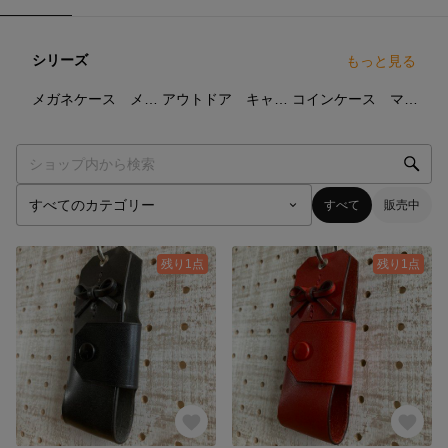
シリーズ
もっと見る
3
点
9
点
7
点
メガネケース メガネカバー
アウトドア キャンプギア
コインケース マルチケース
すべて
販売中
残り1点
残り1点