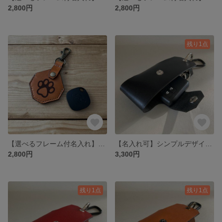
2,800円
2,800円
残り1点
【選べるフレーム付名入れ】肉球がカワイイ収納付きペットタグ ヌメ革(本革) 栃木レザー キャメル
【名入れ可】シンプルデザインのレザーキーケース カラビナ付き スマートキー対応 ヌメ革(本革) 栃木レザー ブラック
2,800円
3,300円
残り1点
残り1点