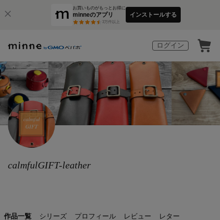
お買いものがもっとお得に
minneのアプリ
インストールする
3
万件以上
ログイン
calmfulGIFT-leather
作品一覧
シリーズ
プロフィール
レビュー
レター