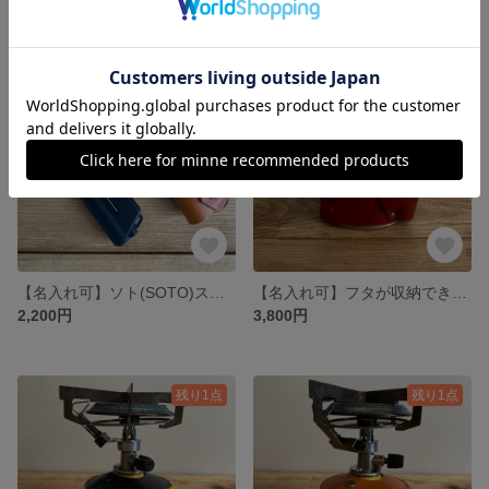
SOLD OUT
残り1点
【名入れ可】ソト(SOTO)スライドガストーチ ST-487 クラシックレザーカバー ヌメ革(本革) 栃木レザー キャメル
【名入れ可】フタが収納できる OD缶 ‎ガス100g クラシックレザーカバーヌメ革(本革) 栃木レザー レッド
2,200円
3,800円
残り1点
残り1点