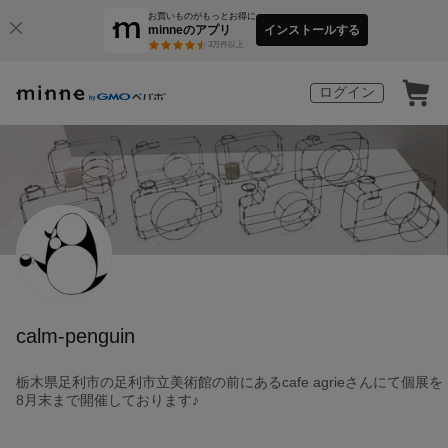
お買いものがもっとお得に
minneのアプリ
インストールする
3
万件以上
ログイン
calm-penguin
栃木県足利市の足利市立美術館の前にあるcafe agrieさんにて個展を
8月末まで開催しております♪