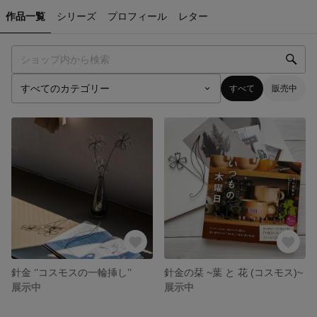
作品一覧
シリーズ
プロフィール
レター
すべて
販売中
針金 ‘’コスモスの一輪挿し’’
針金の栞 ~葉 と 花 (コスモス)~
展示中
展示中