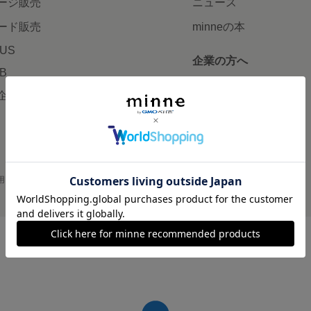
ージ販売
ニュース
ード販売
minneの本
LUS
企業の方へ
AB
広告出稿について
企画・イベント
大口注文について
用
プライバシーポリシー
会社概要
採用情報
メディアキット
©GMO Pepabo, Inc. All rights reserved.