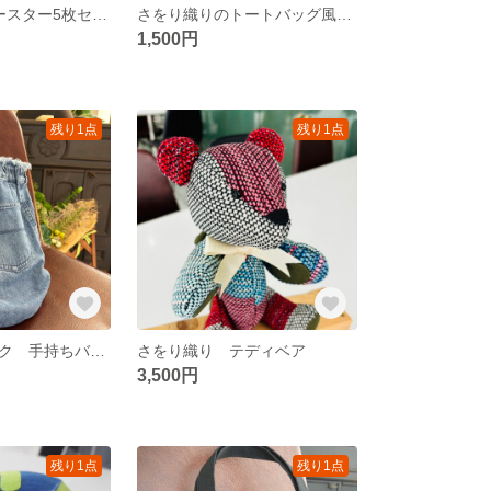
さをり織り⭐︎コースター5枚セット
さをり織りのトートバッグ風ミニ巾着
1,500円
残り1点
残り1点
デニム リメイク 手持ちバッグ
さをり織り テディベア
3,500円
残り1点
残り1点