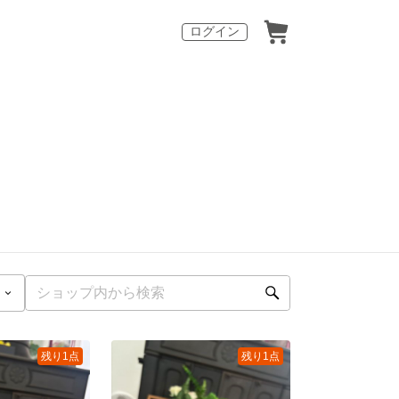
ログイン
残り1点
残り1点