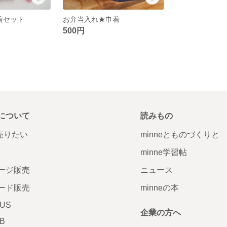
着セット
お弁当入れ★巾着
500円
について
読みもの
で売りたい
minneとものづくりと
minne学習帖
ージ販売
ニュース
ード販売
minneの本
LUS
企業の方へ
AB