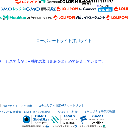
コーポレートサイト
採用サイト
ービスで広がるAI機能の取り組みをまとめて紹介しています。
セキュリティ相談AIチャットボット
Webサイトリスク診断
セキュリティ事業の軌跡
サイバー攻撃対策（GMO Flatt Security）
なりすまし対策