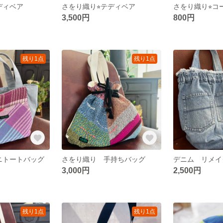
ディベア
さをり織り⭐︎テディベア
3,500円
800円
残り1点
残り1点
ミニトートバッグ
さをり織り 手持ちバッグ
3,000円
2,500円
残り1点
残り1点