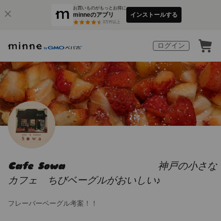
お買いものがもっとお得に
minneのアプリ
インストールする
3
万件以上
ログイン
Cafe Sowa 神戸の小さな
カフェ ちびベーグルがおいしい♪
フレーバーベーグル考案！！