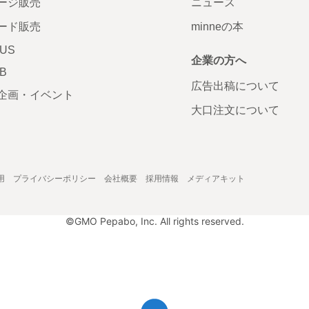
ージ販売
ニュース
ード販売
minneの本
LUS
企業の方へ
AB
広告出稿について
企画・イベント
大口注文について
用
プライバシーポリシー
会社概要
採用情報
メディアキット
©GMO Pepabo, Inc. All rights reserved.