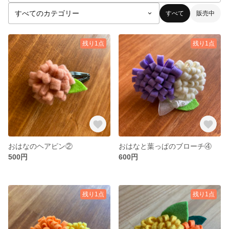
すべて
販売中
残り1点
残り1点
おはなのヘアピン②
おはなと葉っぱのブローチ④
500円
600円
残り1点
残り1点