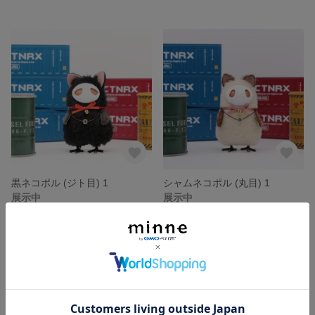
黒ネコポル (ジト目) 1
シャムネコポル (丸目) 1
展示中
展示中