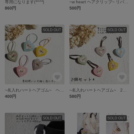
専用になります(*^^*)
~w heart ヘアクリップ~ リバティ生地 シンプル ハートクリップ ヘアピン
860円
500円
SOLD OUT
SOLD OUT
~名入れハートヘアゴム~ ヘアゴム 名入れ 推し活 カラフル
~名入れハートヘアゴム~ 2個セット 小さいヘアゴム ベビー キッズ
400円
580円
SOLD OUT
SOLD OUT