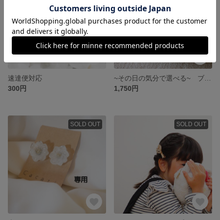
速達便対応
~その日の気分で選べる~ ブルー系 ピアス イヤリング 小さめアクセサリー 軽いアクセサリー
300円
1,750円
SOLD OUT
SOLD OUT