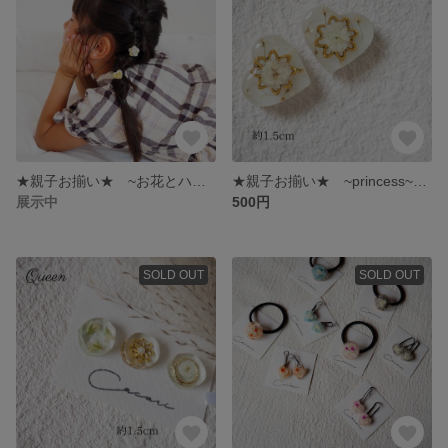
★親子お揃い★ ~お花とハートのミモザのコロコロヘアゴム~ 小さいヘアゴム
★親子お揃い★ ~princess~ 一輪のかすみ草 ヘアゴム キッズ ベビー
展示中
500円
SOLD OUT
SOLD OUT