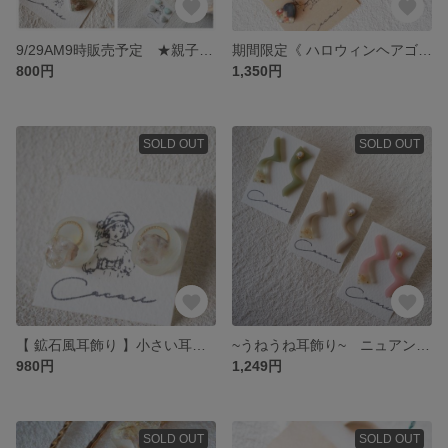
9/29AM9時販売予定 ★親子お揃い★ リバティ生地を使用した くまちゃんヘアゴム ベビー キッズ
期間限定《 ハロウィンヘアゴム 》キッズ ベビー 3ペア(6個)セット
800円
1,350円
SOLD OUT
SOLD OUT
【 鉱石風耳飾り 】小さい耳飾り 軽い耳飾り ピアス イヤリング ニュアンス
~うねうね耳飾り~ ニュアンス耳飾り ピアス イヤリング ナチュラル
980円
1,249円
SOLD OUT
SOLD OUT