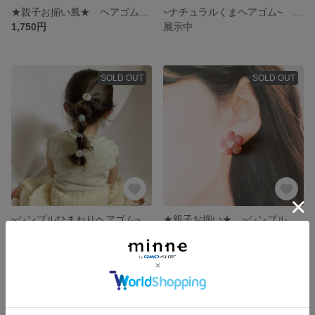
★親子お揃い風★ ヘアゴム 耳飾り セット
~ナチュラルくまヘアゴム~ くまヘアゴム キッズ ベビー リバティ生地
1,750円
展示中
SOLD OUT
SOLD OUT
~シンプルひまわりヘアゴム~ キッズ ベビー リバティ
★親子お揃い★ ~シンプルマットフラワー~ ピアス イヤリング お花 フラワー
780円
1,200円
SOLD OUT
SOLD OUT