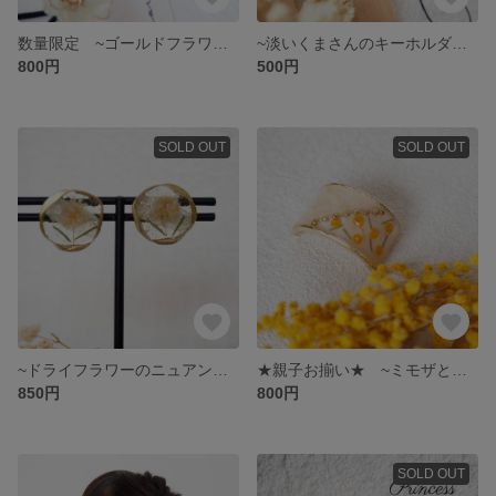
数量限定 ~ゴールドフラワー~ ヘアゴム2点set シンプル マット加工
~淡いくまさんのキーホルダー~ 名前入り ナチュラル
800円
500円
SOLD OUT
SOLD OUT
~ドライフラワーのニュアンス耳飾り~ ピアス イヤリング
★親子お揃い★ ~ミモザとレースのポニーフック~ おしゃれ
850円
800円
SOLD OUT