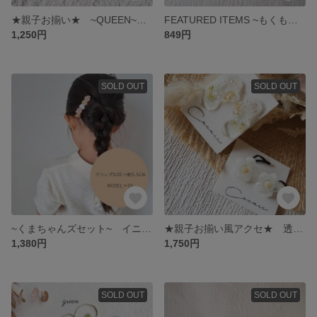
★親子お揃い★ ~QUEEN~ 華やかな耳飾り かすみ草の小さな耳飾り ピアス イヤリング
FEATURED ITEMS ~もくもくのお花ヘアゴム~ お花のヘアゴム 親子お揃い 姉妹お揃い ベビー キッズ ~もくもくのお花ヘアゴム~ お花のヘアゴム 親子お揃い 姉妹お揃い ベビー キッズ
1,250円
849円
SOLD OUT
SOLD OUT
~くまちゃんズセット~ イニシャル入り シンプルくまヘアゴム くまクリップ セット
★親子お揃い風アクセ★ 透明感あふれるお花アクセサリー 耳飾り ヘアゴム セット
1,380円
1,750円
SOLD OUT
SOLD OUT