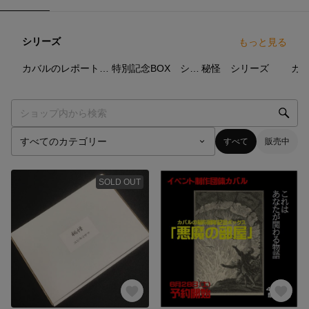
シリーズ
もっと見る
2
点
6
点
8
点
カバルのレポート シリーズ
特別記念BOX シリーズ
秘怪 シリーズ
すべて
販売中
SOLD OUT