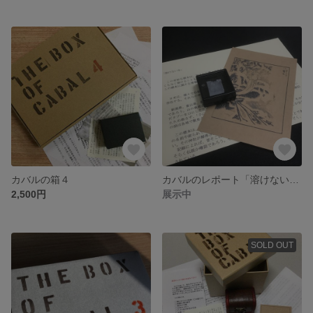
カバルの箱４
カバルのレポート「溶けない氷」
2,500円
展示中
SOLD OUT