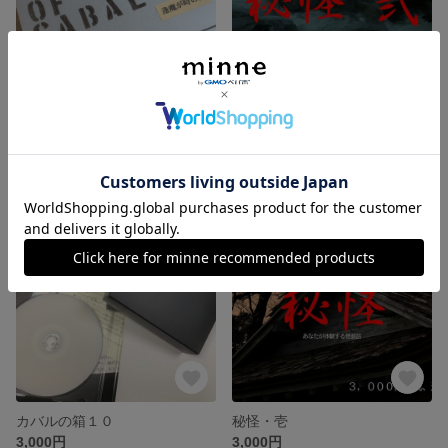
カバルの箱「逢魔が時の旅」
秘怪・弐
2,500円
3,000円
SOLD OUT
カバルの箱１０
秘怪・壱
3,000円
3,000円