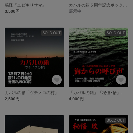
秘怪『ユビキリサマ』
カバルの箱５周年記念ボックス「悪魔の部屋」
3,500円
展示中
SOLD OUT
SOLD OUT
カバルの箱「ツチノコの村」
「カバルの箱」「秘怪･拾」合同箱
2,500円
4,000円
SOLD OUT