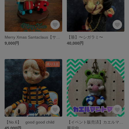
Merry Xmas Santaclaus【サンタ&子ども】
【笧】〜シガラミ〜
9,000円
40,000円
残り1点
【No.6】 good good child
【イベント販売済】カエルマントマン⑤
45,000円
展示中