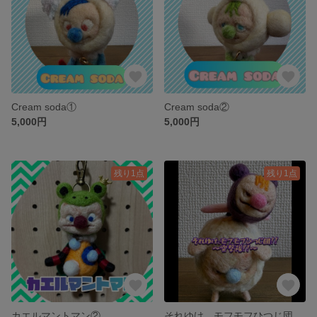
Cream soda①
Cream soda②
5,000円
5,000円
残り1点
残り1点
カエルマントマン②
それゆけ、モフモフひつじ団！！〜突撃隊〜①