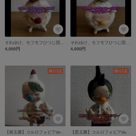
それゆけ、モフモフひつじ団！！〜突撃隊〜⑤
それゆけ、モフモフひつじ団！！〜突撃隊〜④
4,000円
4,000円
残り1点
残り1点
【善玉菌】コルロフォビアdeathシリーズ〜head gear〜『ジャンクフード』②
【悪玉菌】コルロフォビアdeathシリーズ〜head gear〜『badkids』