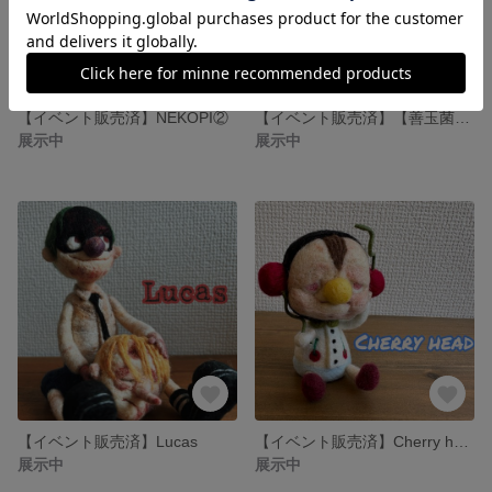
【イベント販売済】NEKOPI②
【イベント販売済】【善玉菌】コルロフォビアdeathシリーズ〜head gear〜『badkids』
展示中
展示中
【イベント販売済】Lucas
【イベント販売済】Cherry head④
展示中
展示中