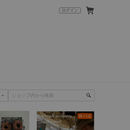
ログイン
残り1点