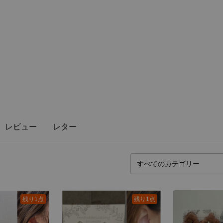
レビュー
レター
残り1点
残り1点