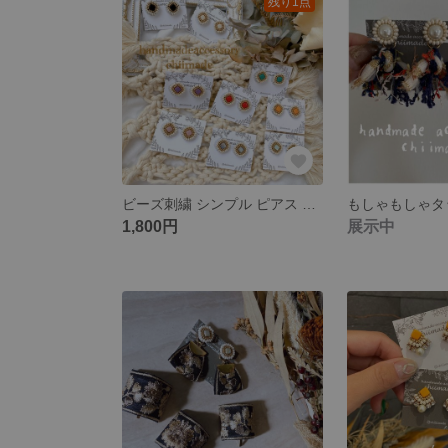
残り1点
ビーズ刺繍 シンプル ピアス イヤリング 超軽量 秋 冬
1,800円
展示中