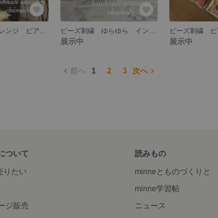
ビーズ刺繍 オレンジ ピアス イヤリング ビジュー パール 差し色 キラキラ 天然石
ビーズ刺繍 ゆらゆら インド刺繍リボン お花 ピアス イヤリング
展示中
展示中
前へ
1
2
3
次へ
について
読みもの
で売りたい
minneとものづくりと
minne学習帖
ージ販売
ニュース