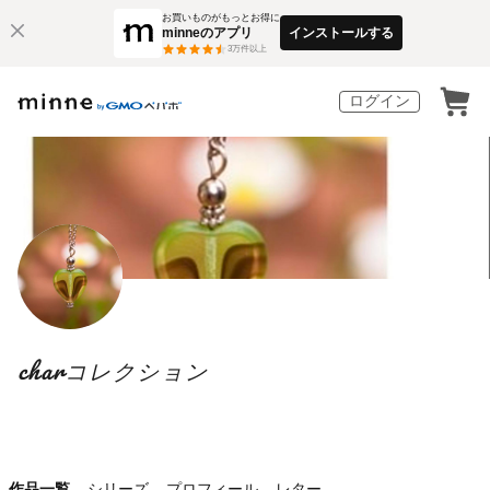
お買いものがもっとお得に
minneのアプリ
インストールする
3
万件以上
ログイン
charコレクション
作品一覧
シリーズ
プロフィール
レター