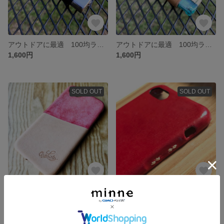
アウトドアに最適 100均ライターホルダー シボブラック×ブラウン
アウトドアに最適 100均ライターホルダー キャメル×ブラック
1,600円
1,600円
SOLD OUT
SOLD OUT
iPhone8 iPhoneSE第2世代・第3世代用 革をたのしむスマホケースシリーズ MAYA（ピンク）×サドルレザー（ナチュラル）
iPhone８ iPhoneSEレザーカバー レッド
3,200円
2,300円