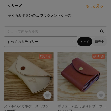
シリーズ
もっと見る
7
点
2
点
革くるみボタンのサングラスも入る少し大きめサイズのメガネケー
フラグメントケース
すべて
販売中
残り1点
残り1点
ヌメ革のメガネケース（サングラスも入ります）
ボリュームたっぷりレザーウォレット マロンブラウン（一点物）