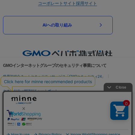
コーポレートサイト
採用サイト
AIへの取り組み
GMOインターネットグループのセキュリティ事業について
世界初総合ネットセキュリティサービス「GMOセキュリティ24」
パスワード漏洩診断
Webサイトリスク診断
セキュリティ相談AIチャットボット
実在証明・盗聴対策
サイバー攻撃対策（GMOサイバーセキュリティ byイエラエ）
サイバー攻撃対策（GMO Flatt Security）
なりすまし対策
セキュリティ事業の軌跡