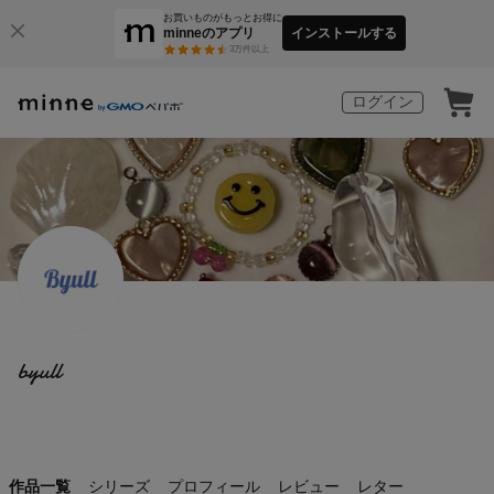
お買いものがもっとお得に
minneのアプリ
インストールする
3
万件以上
ログイン
byull
作品一覧
シリーズ
プロフィール
レビュー
レター