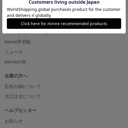
販売支援企画・イベント
読みもの
minneとものづくりと
minne学習帖
ニュース
minneの本
企業の方へ
広告出稿について
大口注文について
ヘルプセンター
お知らせ