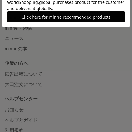
読みもの
minneとものづくりと
minne学習帖
ニュース
minneの本
企業の方へ
広告出稿について
大口注文について
ヘルプセンター
お知らせ
ヘルプとガイド
利用規約