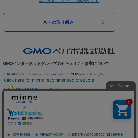
AIへの取り組み
GMOインターネットグループのセキュリティ事業について
世界初総合ネットセキュリティサービス「GMOセキュリティ24」
パスワード漏洩診断
Webサイトリスク診断
セキュリティ相談AIチャットボット
実在証明・盗聴対策
サイバー攻撃対策（GMOサイバーセキュリティ byイエラエ）
サイバー攻撃対策（GMO Flatt Security）
なりすまし対策
セキュリティ事業の軌跡