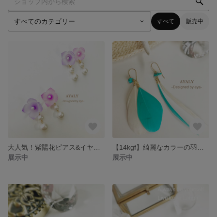
すべて
販売中
大人気！紫陽花ピアス&イヤリング【14kgf】
【14kgf】綺麗なカラーの羽根ピアス♪夏ピアス！ 《グリーン、ベージュ》
展示中
展示中