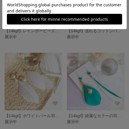
【14kgf】レインボービーズのフープピアス
【14kgf】流れるコットンパールのピアス&ネックレス♪セット
展示中
展示中
【14kgf】ホワイトパール羽根ピアス♪
【14kgf】綺麗なカラーの羽根ピアス♪ 《グリーン、ベージュ》
展示中
展示中