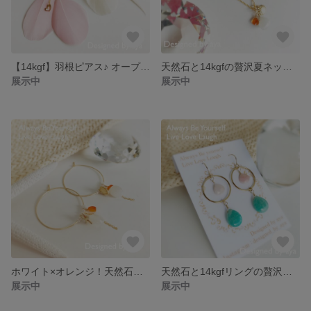
【14kgf】羽根ピアス♪ オープンハート《ピンク》
天然石と14kgfの贅沢夏ネックレス《ムーンストーン&カルセドニー》
展示中
展示中
ホワイト×オレンジ！天然石と14kgfの贅沢ピアス
天然石と14kgfリングの贅沢ピアス《アマゾナイト&ピンクオパール》
展示中
展示中