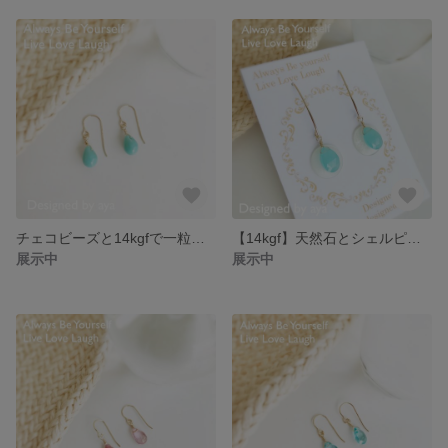
チェコビーズと14kgfで一粒ドロップピアス★ライトターコイズ
【14kgf】天然石とシェルピアス《カルセドニー》
展示中
展示中