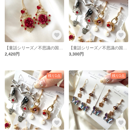
【童話シリーズ／不思議の国のアリス】ネックレス ゴールド アリス 赤 童話 モチーフ 上品 ハート ハートの女王 鍵 薔薇 王冠
【童話シリーズ／不思議の国のアリス】〝写真1枚目右〟ピアス イヤリング ハンドメイド 童話 モチーフ 時計 うさぎ アリス 個性的 揺れる 華奢 ハート 水色 赤 ピンク キュート かわいい
2,420円
3,300円
残り1点
残り1点