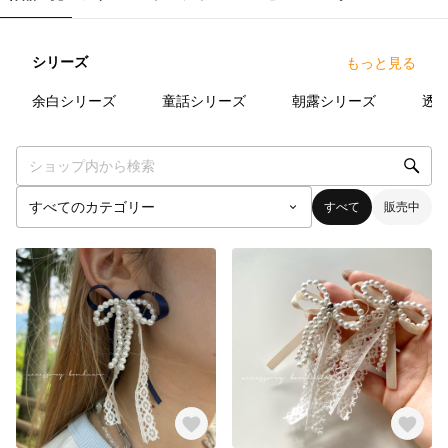
シリーズ
もっと見る
8
点
6
点
7
点
余白シリーズ
童話シリーズ
朝露シリーズ
透
すべて
販売中