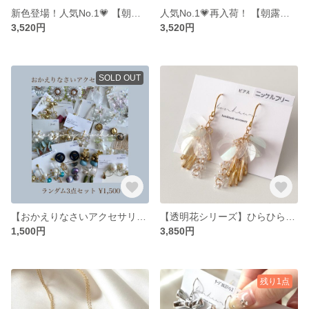
新色登場！人気No.1💗 【朝露シリーズ】パールリボンとレースのピアス navy
人気No.1💗再入荷！ 【朝露シリーズ】パールリボンとレースのピアス ivory
3,520円
3,520円
SOLD OUT
【おかえりなさいアクセサリーBOX ランダム3点セット】 happy bag ハッピーバッグ 福袋 3点セット 大ぶり 成人式 刺繍 ボタン
【透明花シリーズ】ひらひら揺れるスパンコールピアス fairy green
1,500円
3,850円
残り1点