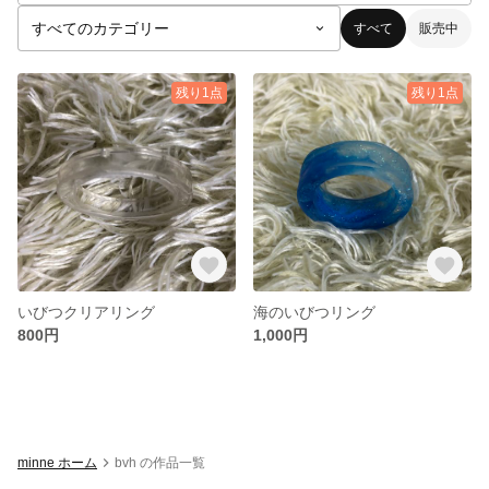
すべて
販売中
残り1点
残り1点
いびつクリアリング
海のいびつリング
800円
1,000円
minne ホーム
bvh の作品一覧