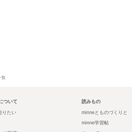
一覧
について
読みもの
で売りたい
minneとものづくりと
minne学習帖