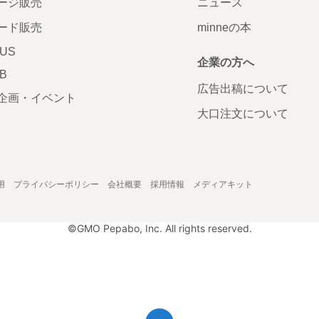
ージ販売
ニュース
ード販売
minneの本
LUS
企業の方へ
AB
広告出稿について
企画・イベント
大口注文について
用
プライバシーポリシー
会社概要
採用情報
メディアキット
©GMO Pepabo, Inc. All rights reserved.