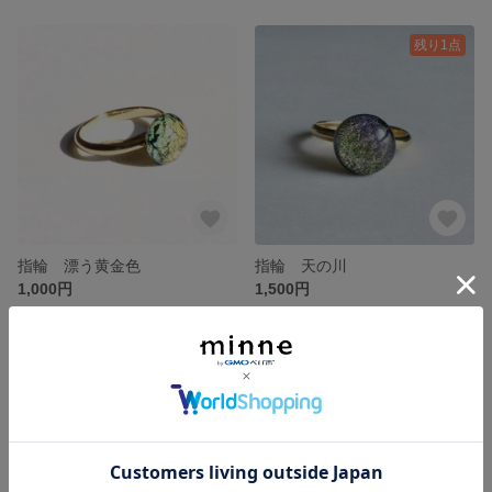
残り1点
指輪 漂う黄金色
指輪 天の川
1,000円
1,500円
残り1点
残り1点