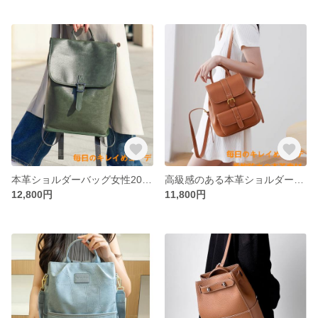
本革ショルダーバッグ女性2025新型防水出張旅行リュック大容量スタイリッシュ高級感
高級感のある本革ショルダーバッグ女性用バッグ2025新型ファッションカジュアル百合リュック女性用ショルダーバッグ
12,800円
11,800円