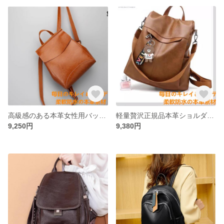
高級感のある本革女性用バッグ2025新型スタイリッシュなランドセル実用大容量手提げシングルショルダー斜め掛け、3色から選
軽量贅沢正規品本革ショルダーランドセル女性2025新型韓国版カジュアルオックスフォード布ランドセル百合トラベルバッグ
9,250円
9,380円