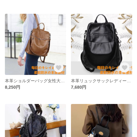
本革ショルダーバッグ女性大容量韓国版ショルダーバッグ甘皮ムートン多機能カジュアルオリジナルリュック
本革リュックサックレディースバッグ2025新型韓国版オールマイティーレジャー旅行バッグ大容量両用ソフトレザーランドセル
8,250円
7,680円