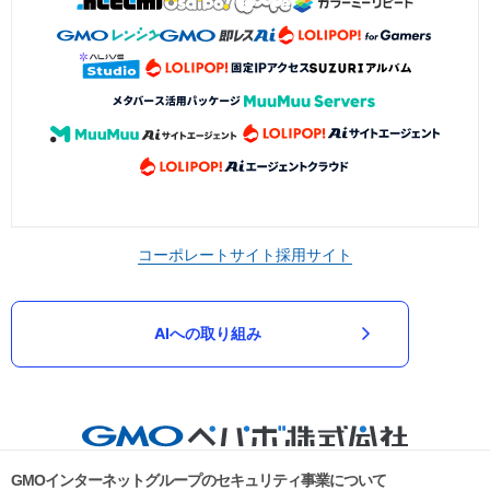
コーポレートサイト
採用サイト
AIへの取り組み
GMOインターネットグループのセキュリティ事業について