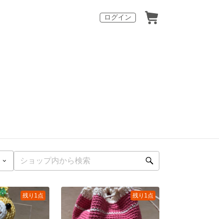
ログイン
残り1点
残り1点