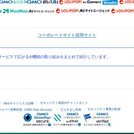
コーポレートサイト
採用サイト
ービスで広がるAI機能の取り組みをまとめて紹介しています。
セキュリティ相談AIチャットボット
Webサイトリスク診断
セキュリティ事業の軌跡
サイバー攻撃対策（GMO Flatt Security）
なりすまし対策