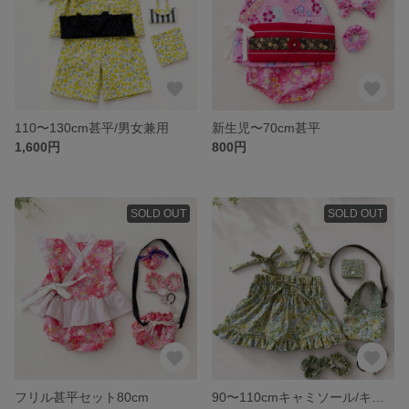
110〜130cm甚平/男女兼用
新生児〜70cm甚平
1,600円
800円
SOLD OUT
SOLD OUT
フリル甚平セット80cm
90〜110cmキャミソール/キャミワンピース/ビスチェセット