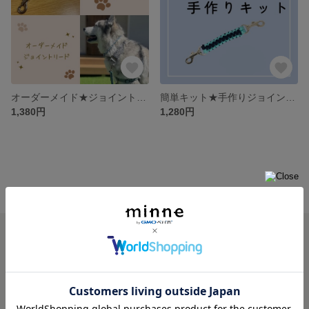
オーダーメイド★ジョイントリード
簡単キット★手作りジョイントリード(解説動画付き)
1,380円
1,280円
minne ホーム
PePre【ぺプレ】 の作品一覧
minneを知る
minneについて
minneで買いたい