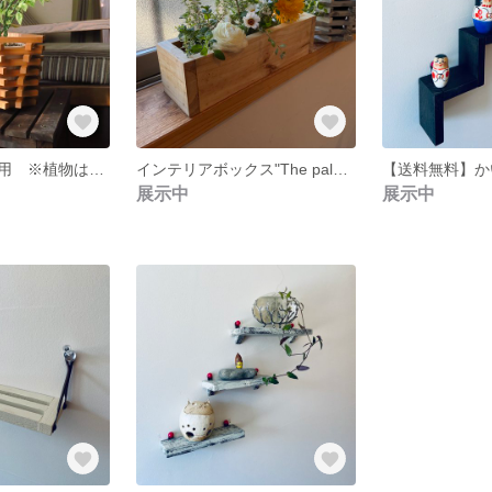
鉢カバー 屋内用 ※植物は付属しません
インテリアボックス"The palette has transformed ."
展示中
展示中