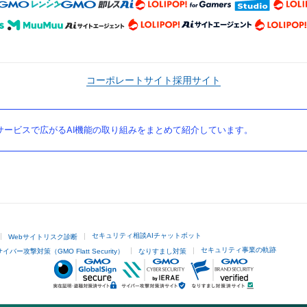
コーポレートサイト
採用サイト
ービスで広がるAI機能の取り組みをまとめて紹介しています。
セキュリティ相談AIチャットボット
Webサイトリスク診断
セキュリティ事業の軌跡
サイバー攻撃対策（GMO Flatt Security）
なりすまし対策