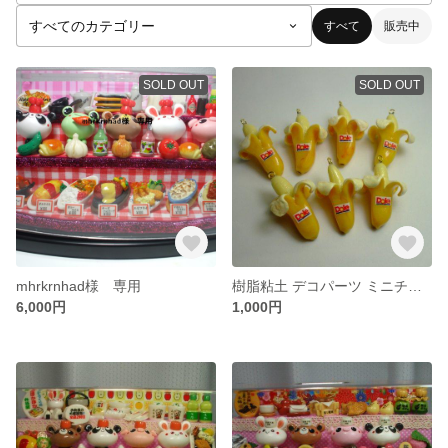
すべて
販売中
SOLD OUT
SOLD OUT
mhrkrnhad様 専用
樹脂粘土 デコパーツ ミニチュア バナナ7ヶセット
6,000円
1,000円