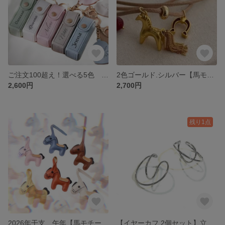
ご注文100超え！選べる5色 完全カスタム名入れリップケース キーホルダー／大人可愛いレザーチャーム／ハート型フラワー刻印／プレゼント・推し活・バッグチャーム
2色ゴールド.シルバー【馬モチーフチャームネックレス】干支チャーム馬ネックレス馬アクセサリー 動物ネックレス 午年 ロングネックレス
2,600円
2,700円
残り1点
2026年干支 午年【馬モチーフ バッグチャーム】 バッグチャーム 毎日のバッグに“遊び心と可愛さ”をひと差し。PUレザー軽くて使いやすい馬デザインチャーム
【イヤーカフ 2個セット】立体カーブデザイン／シルバートーン／大ぶり3.6cm／耳にフィットする多様スタイル