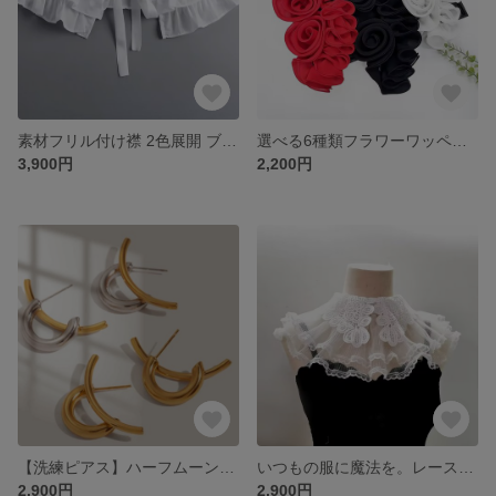
素材フリル付け襟 2色展開 ブラック/ホワイト リボン付き 大人可愛い 立体フリル コーディネート ニット ワンピース バッグ素材 カスタム付け襟羽織トートバッグ
選べる6種類フラワーワッペン 大きめ バラモチーフ S・Mサイズ レッド/ブラック/ホワイト ニット ワンピース バッグ素材 カスタム付け襟羽織トートバッグ
3,900円
2,200円
【洗練ピアス】ハーフムーンツートンデザイン フープピアス／ステンレス製／防水・低刺激性／シルバー×ゴールド／ユニセックス／メンズピアス モードスタイルに映える
いつもの服に魔法を。レース付け襟 全6タイプ／ブラウスやニットに重ねるだけで上品に華やぐ／ホワイト＆ブラック／レイヤードコーデ パーツ 秋冬バッグファッション
2,900円
2,900円