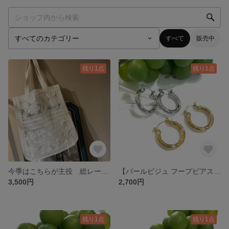
すべて
販売中
残り1点
残り1点
今季はこちらが主役 総レース フラワー刺繍トートバッグ｜透け感が美しい A4対応 ショルダーバッグ カゴバッグ エコバッグ
【パールビジュ フープピアス】2色上品な艶めきで、顔まわりを一気に華やかに。ステンレス素材
3,500円
2,700円
残り1点
残り1点