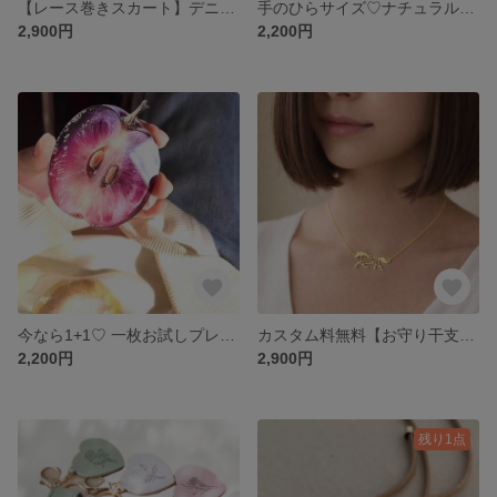
【レース巻きスカート】デニムやパンツに重ねて映える総レースラップスカート／透け感レイヤードで旬コーデ完成
手のひらサイズ♡ナチュラル可愛い！馬モチーフ ワッペンブローチ 布製 約6.5×8cm 全5色午年 バッグチャームギフト ワッペン ブローチ
2,900円
2,200円
今なら1+1♡ 一枚お試しプレゼント【アクリルブックマーク／フルーツモチーフ】クリアアクセサリー
カスタム料無料【お守り干支馬 名前カスタムネックレス】名前入りで特別感のある開運ジュエリー／2026午年／オーダー制作
2,200円
2,900円
残り1点