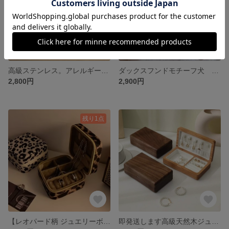
高級ステンレス。アレルギー対策【ハートモチーフ ピアス｜シェル、ゴールド×ホワイト】アクセサリー ネックレス ブレスレット クリスマス
ダックスフンドモチーフ犬 ／ステンレス鋼／シルバー／存在感ある大人カジュアル アクセサリーキーホルダー ステンレス鋼 ロングネックレス バッグ
2,800円
2,900円
残り1点
【レオパード柄 ジュエリーボックス】豹柄旅行用 小物収納ケース 10cm ミラー付き アクセサリーケース 多機能 アクセサリー収納 防湿クリスマス
即発送します高級天然木ジュエリーボックス 】アクセサリー ウォールナット材 アクセサリーケース 多機能 アクセサリー収納 防湿