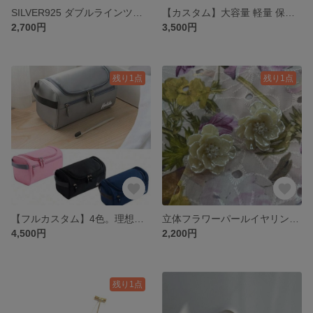
SILVER925 ダブルラインツイストフープピアス 2cm／立体カーブで魅せる上質シルバーアクセ フープピアス
【カスタム】大容量 軽量 保冷バッグ 名入れカスタム クーラーバッグ 10L 撥水 ショルダー付き ランチ アウトドア
2,700円
3,500円
残り1点
残り1点
【フルカスタム】4色。理想的ポーチ名入れ吊り下げポーチ 大容量トラベルポーチメンズギフト ジム 旅行 出張名前イニシャル
立体フラワーパールイヤリング／ピアス変更可／4cm存在感／上品ホワイト×ゴールド
4,500円
2,200円
残り1点