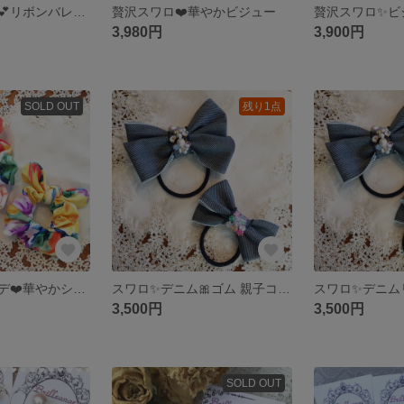
フェイクレザー💕リボンバレッタ
贅沢スワロ❤️華やかビジュー
贅沢スワロ✨ビ
3,980円
3,900円
SOLD OUT
残り1点
親子リンクコーデ❤️華やかシュシュ
スワロ✨デニム🎀ゴム 親子コーデ❤️
3,500円
3,500円
SOLD OUT