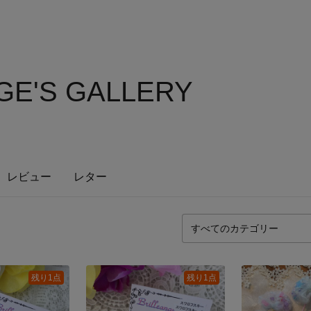
GE'S GALLERY
レビュー
レター
残り1点
残り1点