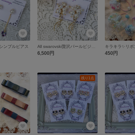
シンプルピアス
All swarovski贅沢パールビジュー
キラキラ✨リボ
6,500円
450円
残り1点