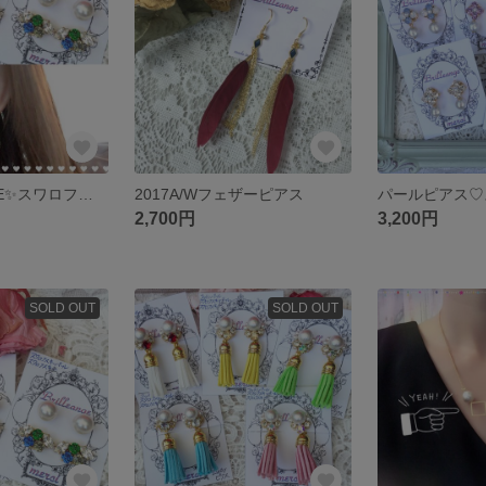
再販💕感謝SALE✨スワロフスキー2wayピアス
2017A/Wフェザーピアス
パールピアス♡
2,700円
3,200円
SOLD OUT
SOLD OUT