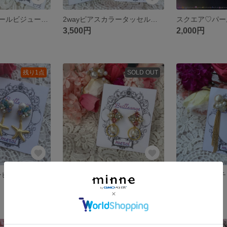
豪華❤️華やかパールビジューピアス
2wayピアスカラータッセル❤️スワロフスキー
スクエア♡パー
3,500円
2,000円
残り1点
SOLD OUT
SUMMERマリンピアス♡ スワロ
スワロフスキー パールビジューピアス
華やかスワロチ
2,700円
3,900円