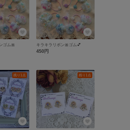
ンゴム🎀
キラキラリボン🎀ゴム💕
450円
残り1点
残り1点