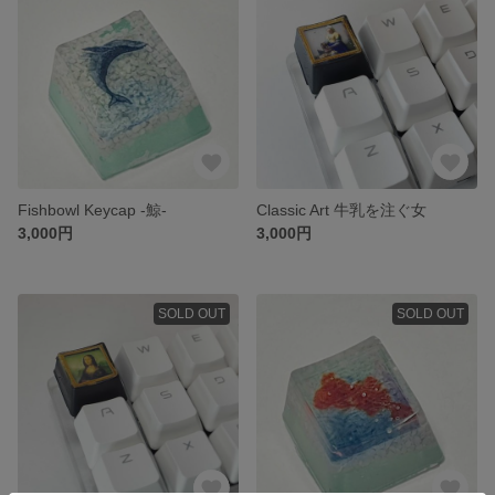
Fishbowl Keycap -鯨-
Classic Art 牛乳を注ぐ女
3,000円
3,000円
SOLD OUT
SOLD OUT