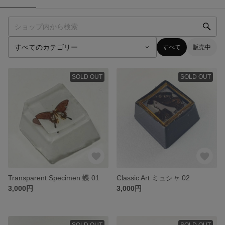
すべて
販売中
SOLD OUT
SOLD OUT
Transparent Specimen 蝶 01
Classic Art ミュシャ 02
3,000円
3,000円
SOLD OUT
SOLD OUT