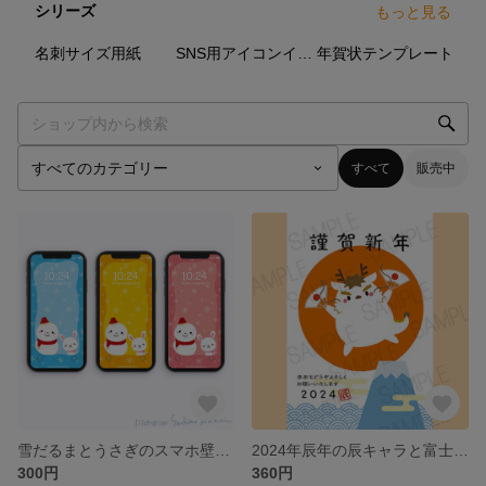
シリーズ
もっと見る
3
点
6
点
4
点
名刺サイズ用紙
SNS用アイコンイラスト
年賀状テンプレート
すべて
販売中
雪だるまとうさぎのスマホ壁紙（3色セット）
2024年辰年の辰キャラと富士山の年賀状/賀詞違い3点セット
300円
360円