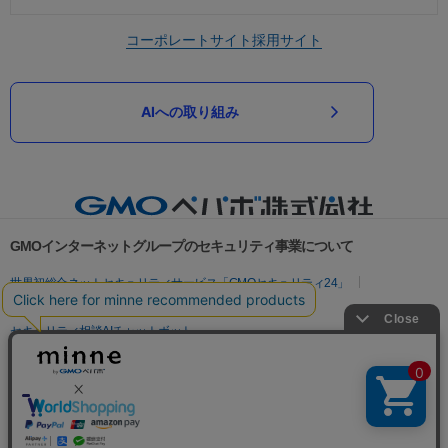
コーポレートサイト
採用サイト
AIへの取り組み
GMOインターネットグループのセキュリティ事業について
世界初総合ネットセキュリティサービス「GMOセキュリティ24」
パスワード漏洩診断
Webサイトリスク診断
セキュリティ相談AIチャットボット
実在証明・盗聴対策
サイバー攻撃対策（GMOサイバーセキュリティ byイエラエ）
サイバー攻撃対策（GMO Flatt Security）
なりすまし対策
セキュリティ事業の軌跡