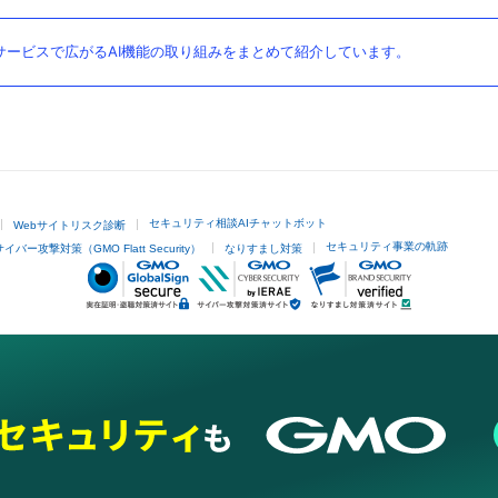
ービスで広がるAI機能の取り組みをまとめて紹介しています。
セキュリティ相談AIチャットボット
Webサイトリスク診断
セキュリティ事業の軌跡
サイバー攻撃対策（GMO Flatt Security）
なりすまし対策