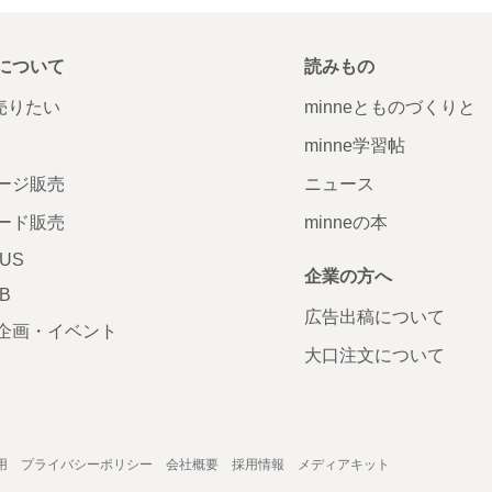
について
読みもの
で売りたい
minneとものづくりと
minne学習帖
ージ販売
ニュース
ード販売
minneの本
LUS
企業の方へ
AB
広告出稿について
企画・イベント
大口注文について
用
プライバシーポリシー
会社概要
採用情報
メディアキット