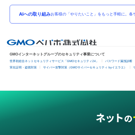
AIへの取り組み
お客様の「やりたいこと」をもっと手軽に。各サ
GMOインターネットグループのセキュリティ事業について
世界初総合ネットセキュリティサービス「GMOセキュリティ24」
パスワード漏洩診断
実在証明・盗聴対策
サイバー攻撃対策（GMOサイバーセキュリティ byイエラエ）