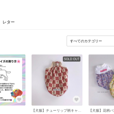
レター
SOLD OUT
【犬服】チューリップ柄キャミソール 淡色 赤 スクエアチェック