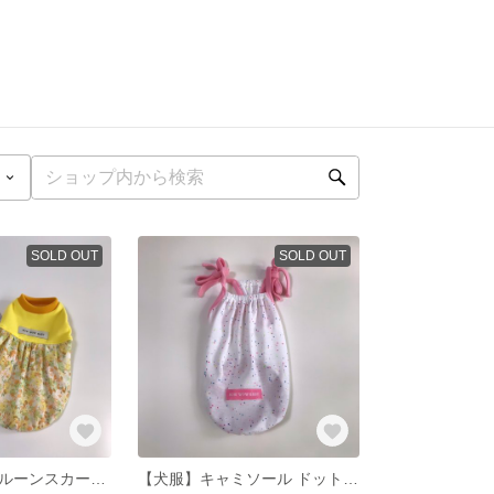
SOLD OUT
SOLD OUT
【犬服】花柄バルーンスカート全2色 イエロー パープル
【犬服】キャミソール ドット柄 ピンク