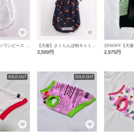
【犬服】バルーンワンピース 白レース 花柄
【犬服】さくらんぼ柄キャミソール わんこ服 オレンジ
3,500円
2,975円
SOLD OUT
SOLD OUT