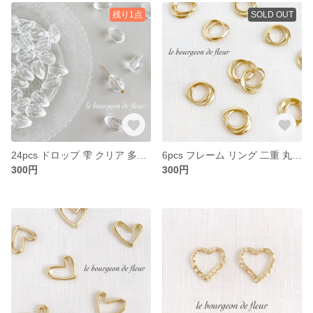
残り1点
SOLD OUT
24pcs ドロップ 雫 クリア 多面カット アクリル ビーズ 変形 パーツ
6pcs フレーム リング 二重 丸 ねじれ ゆがみ 変形 レジン パーツ チャーム
300円
300円