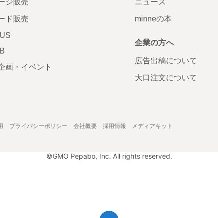
ージ販売
ニュース
ード販売
minneの本
LUS
企業の方へ
AB
広告出稿について
企画・イベント
大口注文について
用
プライバシーポリシー
会社概要
採用情報
メディアキット
©GMO Pepabo, Inc. All rights reserved.