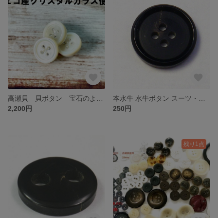
高瀬貝 貝ボタン 宝石のように輝くクリスタルガラス 穴無し 裏金属足 3個 SH2586
本水牛 水牛ボタン スーツ・ジャケット用ボタン 定番型 黒 ツヤ有り No.580
2,200円
250円
残り1点