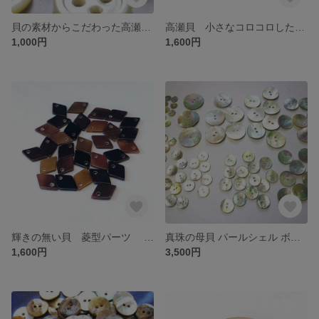
貝の素材からこだわった高瀬貝 貝ボタン定番型 20個セット 各サイズあり 送料無料
高瀬貝 小さなコロコロした可愛い裏穴 10個セット 貝ボタン SH-2584 【送料無料】
1,000円
1,600円
輝きの無い貝 菱型パーツ 30個 1穴 6.5mm×9.5mm
真珠の母貝 パールシェル ボタン アコヤ貝 全サイズ総数95個セット
1,600円
3,500円