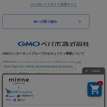
コーポレートサイト
採用サイト
AIへの取り組み
GMOインターネットグループのセキュリティ事業について
世界初総合ネットセキュリティサービス「GMOセキュリティ24」
パスワード漏洩診断
Webサイトリスク診断
セキュリティ相談AIチャットボット
実在証明・盗聴対策
サイバー攻撃対策（GMOサイバーセキュリティ byイエラエ）
サイバー攻撃対策（GMO Flatt Security）
なりすまし対策
セキュリティ事業の軌跡